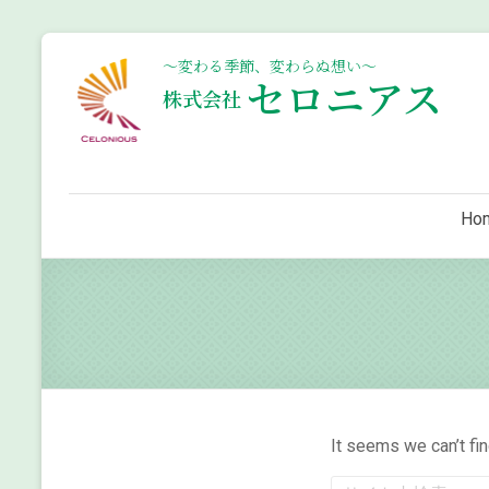
Skip
to
〜変わる季節、変わらぬ想い〜
セロニアス
content
株式会社
Ho
It seems we can’t fin