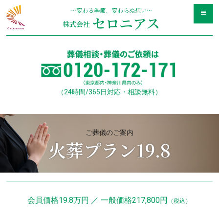
Skip
〜変わる季節、変わらぬ想い〜
to
セロニアス
株式会社
content
（24時間/365日対応・相談無料）
ご葬儀のご案内
火葬プラン19.8
会員価格19.8万円 ／ 一般価格217,800円
（税込）