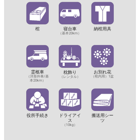
棺
納棺用具
寝台車
（基本20km）
霊柩車
お別れ花
枕飾り
（洋形外車/基
（棺内用）1盆
（レンタル）
本20km）
搬送用シー
役所手続き
ドライアイ
ツ
ス
（10kg）